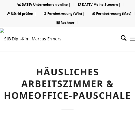
💻 DATEV Unternehmen online |
📑 DATEV Meine Steuern |
🔎 USt-Id prüfen |
📑 Fernbetreuung (Win) |
🍏 Fernbetreuung (Mac)
🧮 Rechner
HÄUSLICHES
ARBEITSZIMMER &
HOMEOFFICE-PAUSCHALE