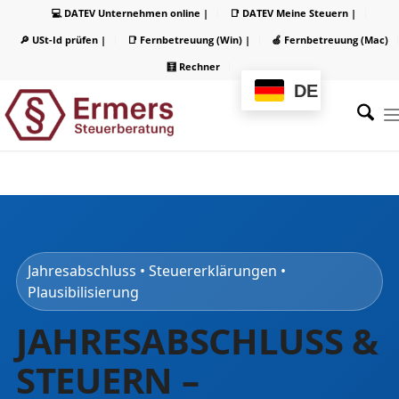
💻 DATEV Unternehmen online |
📑 DATEV Meine Steuern |
🔎 USt-Id prüfen |
📑 Fernbetreuung (Win) |
🍏 Fernbetreuung (Mac)
🧮 Rechner
DE
Jahresabschluss • Steuererklärungen •
Plausibilisierung
JAHRESABSCHLUSS &
STEUERN –