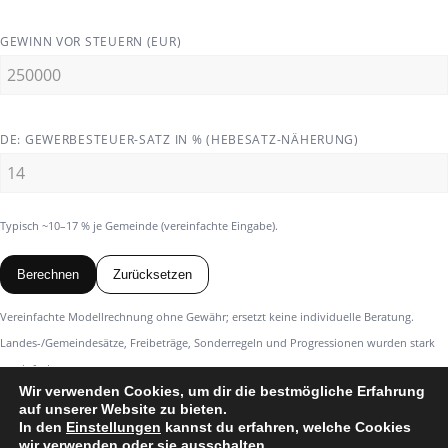
GEWINN VOR STEUERN (EUR)
DE: GEWERBESTEUER-SATZ IN % (HEBESATZ-NÄHERUNG)
Typisch ~10–17 % je Gemeinde (vereinfachte Eingabe).
Berechnen
Zurücksetzen
Vereinfachte Modellrechnung ohne Gewähr; ersetzt keine individuelle Beratung.
Landes-/Gemeindesätze, Freibeträge, Sonderregeln und Progressionen wurden stark
vereinfacht.
Wir verwenden Cookies, um dir die bestmögliche Erfahrung
auf unserer Website zu bieten.
In den
Einstellungen
kannst du erfahren, welche Cookies
wir verwenden oder sie ausschalten.