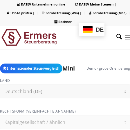
💻 DATEV Unternehmen online |
📑 DATEV Meine Steuern |
🔎 USt-Id prüfen |
📑 Fernbetreuung (Win) |
🍏 Fernbetreuung (Mac)
🧮 Rechner
DE
Mini
🌍 Internationaler Steuervergleich
Demo · grobe Orientierung
LAND
RECHTSFORM (VEREINFACHTE ANNAHME)