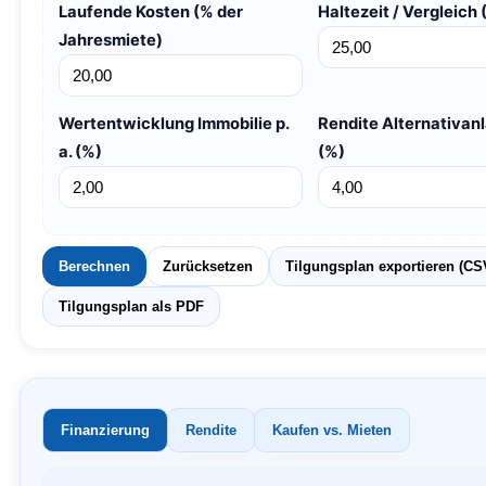
Laufende Kosten (% der
Haltezeit / Vergleich 
Jahresmiete)
Wertentwicklung Immobilie p.
Rendite Alternativanla
a. (%)
(%)
Berechnen
Zurücksetzen
Tilgungsplan exportieren (CS
Tilgungsplan als PDF
Finanzierung
Rendite
Kaufen vs. Mieten