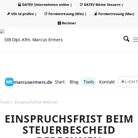
💻 DATEV Unternehmen online |
📑 DATEV Meine Steuern |
🔎 USt-Id prüfen |
📑 Fernbetreuung (Win) |
🍏 Fernbetreuung (Mac)
🧮 Rechner
☀️
marcusermers.de
ME
Start
Blog
Tools
Kontakt
LIGHT
Tools
/
Einspruchsfrist-Rechner
EINSPRUCHSFRIST BEIM
STEUERBESCHEID