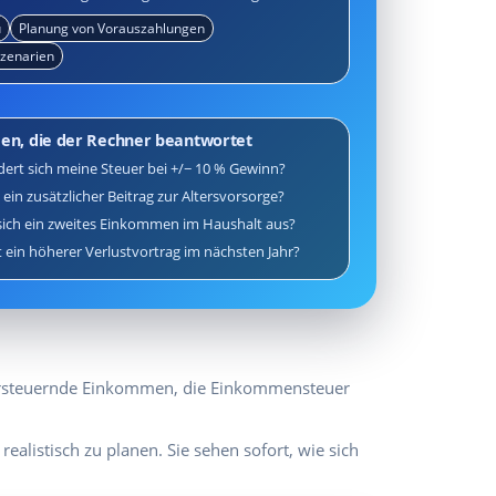
u
Planung von Vorauszahlungen
Szenarien
gen, die der Rechner beantwortet
ert sich meine Steuer bei +/− 10 % Gewinn?
 ein zusätzlicher Beitrag zur Altersvorsorge?
sich ein zweites Einkommen im Haushalt aus?
 ein höherer Verlustvortrag im nächsten Jahr?
u versteuernde Einkommen, die Einkommensteuer
alistisch zu planen. Sie sehen sofort, wie sich