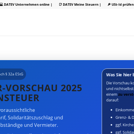
💻 DATEV Unternehmen online |
📑 DATEV Meine Steuern |
🔎 USt-Id prüfen
ch § 32a EStG
Was Sie hier
Die Vorschau k
-VORSCHAU 2025
und nichtselbst
einem
zu vers
ENSTEUER
darauf:
oraussichtliche
Einkommen
rif, Solidaritätszuschlag und
Grenz- & D
elbständige und Vermieter.
ggf. Kirch
ggf. Solid