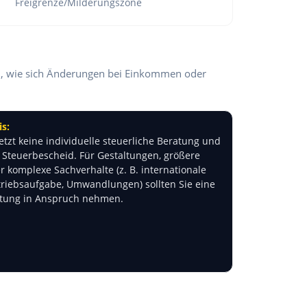
Freigrenze/Milderungszone
ll, wie sich Änderungen bei Einkommen oder
s:
etzt keine individuelle steuerliche Beratung und
n Steuerbescheid. Für Gestaltungen, größere
r komplexe Sachverhalte (z. B. internationale
triebsaufgabe, Umwandlungen) sollten Sie eine
atung in Anspruch nehmen.