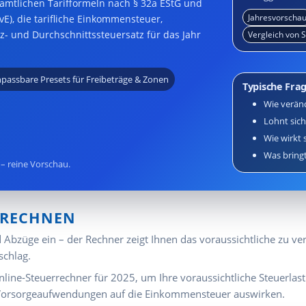
mtlichen Tarifformeln nach § 32a EStG und
Jahresvorscha
E), die tarifliche Einkommensteuer,
z- und Durchschnittssteuersatz für das Jahr
Vergleich von 
passbare Presets für Freibeträge & Zonen
Typische Fra
Wie veränd
Lohnt sich
Wie wirkt 
Was bringt
– reine Vorschau.
ERECHNEN
und Abzüge ein – der Rechner zeigt Ihnen das voraussichtliche z
schlag.
ne-Steuerrechner für 2025, um Ihre voraussichtliche Steuerlast re
Vorsorgeaufwendungen auf die Einkommensteuer auswirken.