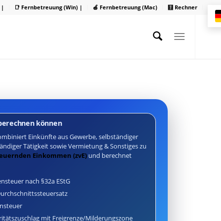
 |
📑 Fernbetreuung (Win) |
🍏 Fernbetreuung (Mac)
🧮 Rechner
 berechnen können
ombiniert Einkünfte aus Gewerbe, selbständiger
ändiger Tätigkeit sowie Vermietung & Sonstiges zu
teuernden Einkommen (zvE)
und berechnet
steuer nach §32a EStG
urchschnittssteuersatz
ensteuer
aritätszuschlag mit Freigrenze/Milderungszone