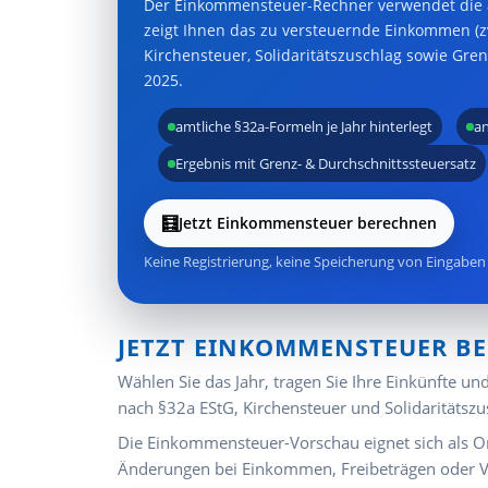
Der Einkommensteuer-Rechner verwendet die a
zeigt Ihnen das zu versteuernde Einkommen (zv
Kirchensteuer, Solidaritätszuschlag sowie Gren
2025.
amtliche §32a-Formeln je Jahr hinterlegt
an
Ergebnis mit Grenz- & Durchschnittssteuersatz
🧮
Jetzt Einkommensteuer berechnen
Keine Registrierung, keine Speicherung von Eingaben 
JETZT EINKOMMENSTEUER B
Wählen Sie das Jahr, tragen Sie Ihre Einkünfte 
nach §32a EStG, Kirchensteuer und Solidaritätszu
Die Einkommensteuer-Vorschau eignet sich als Onli
Änderungen bei Einkommen, Freibeträgen oder 