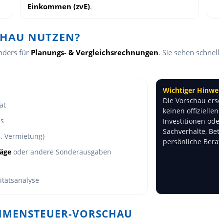
Einkommen (zvE)
.
CHAU NUTZEN?
nders für
Planungs- & Vergleichsrechnungen
. Sie sehen schne
Wichtiger Hinwei
Die Vorschau ers
ät
keinen offizielle
es
Investitionen ode
Sachverhalte, Be
. Vermietung)
persönliche Ber
räge
oder andere Sonderausgaben
itätsanalyse
OMMENSTEUER-VORSCHAU