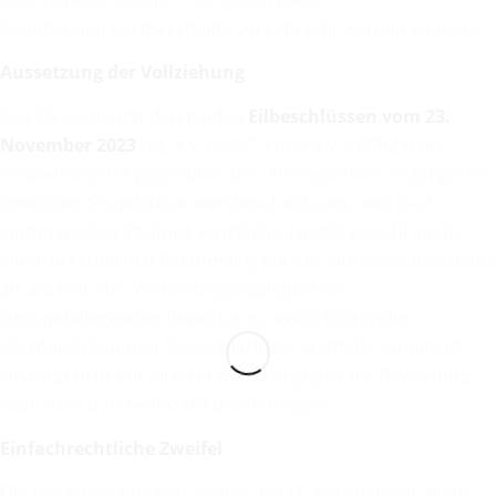
Grundsteuerwertbescheide vorgebracht werden können.
Aussetzung der Vollziehung
Das FG setzte mit den beiden
Eilbeschlüssen vom 23.
November 2023
(Az. 4 V 1295/23 und 4 V 1429/23) die
Vollziehung des gegenüber den Antragstellern ergangenen
jeweiligen Grundsteuerwertbescheids aus, weil nach
summarischer Prüfung ernstliche Zweifel sowohl an der
einfachrechtlichen Rechtmäßigkeit der einzelnen Bescheide
als auch an der Verfassungsmäßigkeit der
zugrundeliegenden Bewertungsregeln bestünden.
Hierdurch konnten Steuerpflichtige erstmals vor einem
Finanzgericht mit ihren Einwänden gegen die Bewertung
nach dem Bundesmodell durchdringen.
Einfachrechtliche Zweifel
Die einfachrechtlichen Zweifel des FG betrafen vor allem