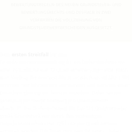
EWERTUNGSREGELN DES NEUEN GRUNDSTEUER- UND B
EWERTUNGSRECHTS UND DESHALB IN ZWEI V
ERFAHREN DIE VOLLZIEHUNG VON G
RUNDSTEUERWERTBESCHEIDEN AUSGESETZT.
Dem
ersten Streitfall
lag eine
Grundsteuerwertfeststellung für ein Einfamilienhaus mit
einer Wohnfläche von 72 Quadratmetern zugrunde. Nach
dem Vortrag der Antragstellerin sei das Haus im Jahr 1880
errichtet, seit Jahrzehnten unrenoviert und noch mit einer
Einfachverglasung der Fenster versehen. Daher sei der
gesetzlich normierte Mietwert pro Quadratmeter
überhöht. Der Bodenrichtwert für das 351 Quadratmeter
große Grundstück war durch den zuständigen
Gutachterausschuss mit 125 Euro pro Quadratmeter
ermittelt worden. Das Finanzamt wandte dennoch den