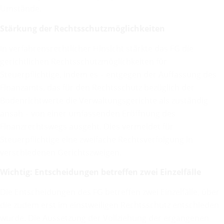
Umstände.
Stärkung der Rechtsschutzmöglichkeiten
In verfahrensrechtlicher Hinsicht stärkte das FG die
gerichtlichen Rechtsschutzmöglichkeiten für
Steuerpflichtige, indem es – entgegen der Auffassung des
Finanzamts, das für den Rechtsschutz bezüglich der
Bodenrichtwerte die Verwaltungsgerichte als zuständig
ansah – von einer umfassenden Eröffnung des
Finanzrechtswegs ausgeht. Dies vermeidet für
Steuerpflichtige eine zweifache Rechtsverfolgung in
verschiedenen Gerichtszweigen.
Wichtig: Entscheidungen betreffen zwei Einzelfälle
Die Entscheidungen des FG betreffen zwei Einzelfälle, über
die zudem erst im einstweiligen Rechtsschutz entschieden
wurde. Die Aussetzung der Vollziehung der ergangenen