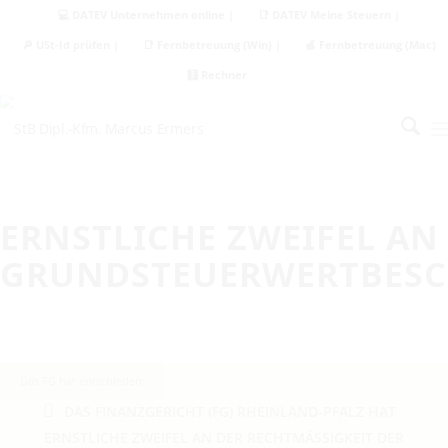
💻 DATEV Unternehmen online |
📑 DATEV Meine Steuern |
🔎 USt-Id prüfen |
📑 Fernbetreuung (Win) |
🍏 Fernbetreuung (Mac)
🧮 Rechner
ERNSTLICHE ZWEIFEL AN
GRUNDSTEUERWERTBESC
Das FG hat entschieden:
DAS FINANZGERICHT (FG) RHEINLAND-PFALZ HAT
ERNSTLICHE ZWEIFEL AN DER RECHTMÄSSIGKEIT DER B