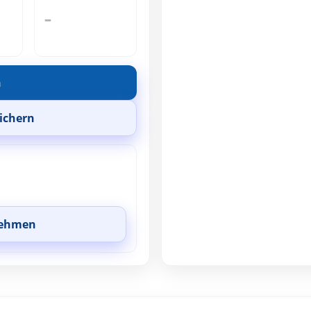
–
n
ichern
nehmen