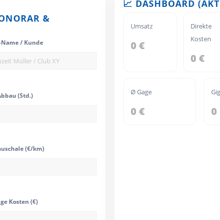
📈 DASHBOARD (AK
HONORAR &
Umsatz
Direkte
Kosten
-Name / Kunde
0 €
0 €
Ø Gage
Gi
Abbau (Std.)
0 €
0
uschale (€/km)
ge Kosten (€)