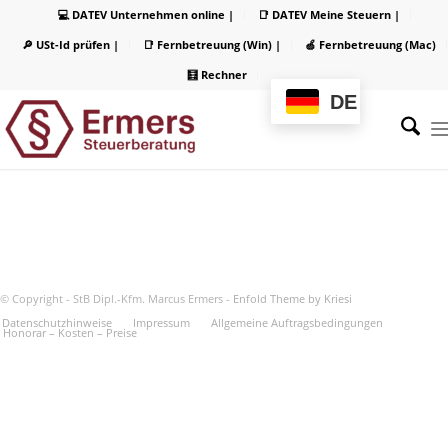
💻 DATEV Unternehmen online |
📑 DATEV Meine Steuern |
🔎 USt-Id prüfen |
📑 Fernbetreuung (Win) |
🍏 Fernbetreuung (Mac)
🧮 Rechner
DE
© Copyright - StB Dipl.-Kfm. Marcus Ermers -
Enfold Theme by Kriesi
Datenschutzhinweise
Impressum
Allgemeine Auftragsbedingungen
Honorar – Kosten – Preise