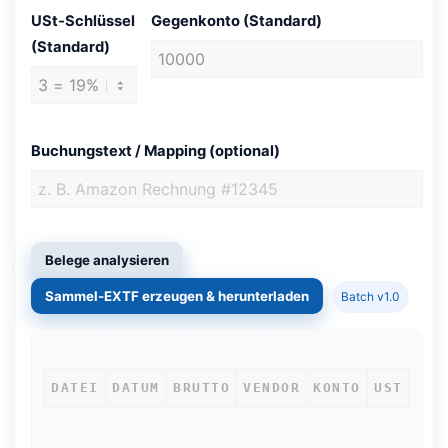
USt‑Schlüssel
Gegenkonto (Standard)
(Standard)
Buchungstext / Mapping (optional)
Belege analysieren
Sammel‑EXTF erzeugen & herunterladen
Batch v1.0
DATEI
DATUM
BRUTTO
VENDOR
KONTO
UST
STA