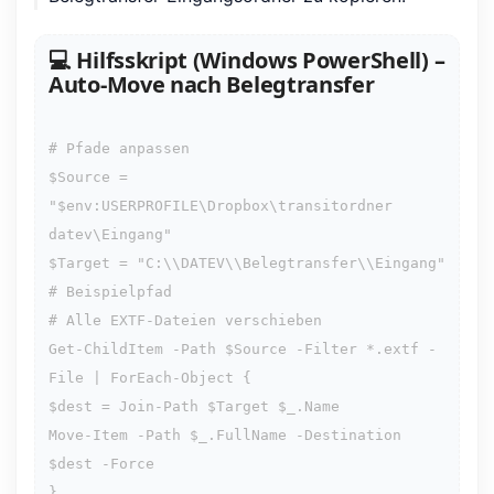
💻 Hilfsskript (Windows PowerShell) –
Auto‑Move nach Belegtransfer
# Pfade anpassen

$Source = 
"$env:USERPROFILE\Dropbox\transitordner 
datev\Eingang"

$Target = "C:\\DATEV\\Belegtransfer\\Eingang"  
# Beispielpfad

# Alle EXTF-Dateien verschieben

Get-ChildItem -Path $Source -Filter *.extf -
File | ForEach-Object {

$dest = Join-Path $Target $_.Name

Move-Item -Path $_.FullName -Destination 
$dest -Force

}
