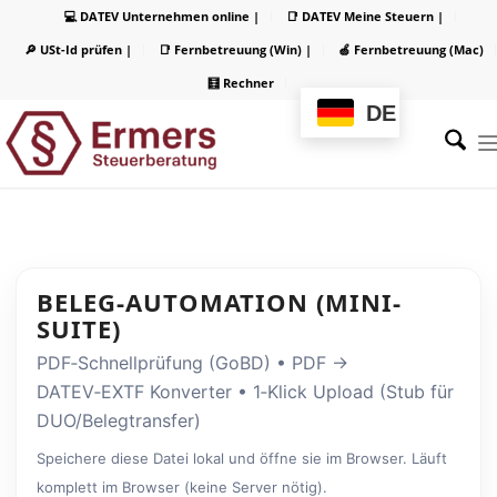
💻 DATEV Unternehmen online |
📑 DATEV Meine Steuern |
🔎 USt-Id prüfen |
📑 Fernbetreuung (Win) |
🍏 Fernbetreuung (Mac)
🧮 Rechner
DE
BELEG-AUTOMATION (MINI-
SUITE)
PDF‑Schnellprüfung (GoBD) • PDF →
DATEV‑EXTF Konverter • 1‑Klick Upload (Stub für
DUO/Belegtransfer)
Speichere diese Datei lokal und öffne sie im Browser. Läuft
komplett im Browser (keine Server nötig).