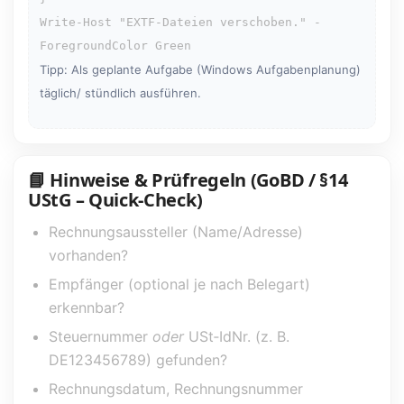
Write-Host "EXTF-Dateien verschoben." -
Tipp: Als geplante Aufgabe (Windows Aufgabenplanung)
täglich/ stündlich ausführen.
📘 Hinweise & Prüfregeln (GoBD / §14
UStG – Quick‑Check)
Rechnungsaussteller (Name/Adresse)
vorhanden?
Empfänger (optional je nach Belegart)
erkennbar?
Steuernummer
oder
USt‑IdNr. (z. B.
DE123456789) gefunden?
Rechnungsdatum, Rechnungsnummer