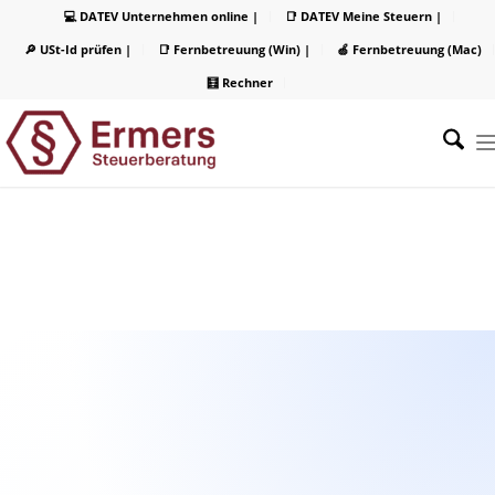
💻 DATEV Unternehmen online |
📑 DATEV Meine Steuern |
🔎 USt-Id prüfen |
📑 Fernbetreuung (Win) |
🍏 Fernbetreuung (Mac)
🧮 Rechner