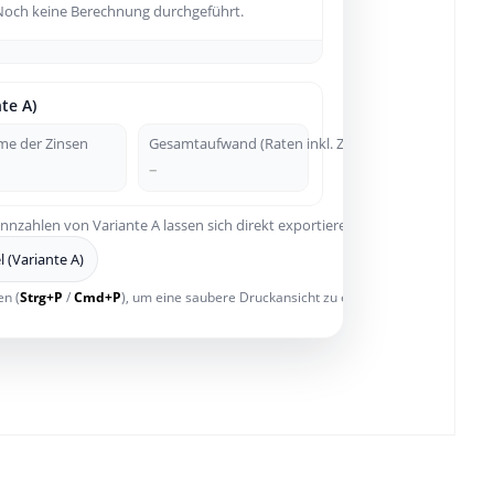
Noch keine Berechnung durchgeführt.
te A)
e der Zinsen
Gesamtaufwand (Raten inkl. Zinsen)
–
nzahlen von Variante A lassen sich direkt exportieren oder ausdrucken.
l (Variante A)
en (
Strg+P
/
Cmd+P
), um eine saubere Druckansicht zu erzeugen.