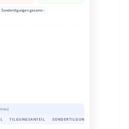
Sondertilgungen gesamt:
–
reduzieren die Zinsbelastung.
enau)
IL
TILGUNGSANTEIL
SONDERTILGUNG
RESTSCHULD