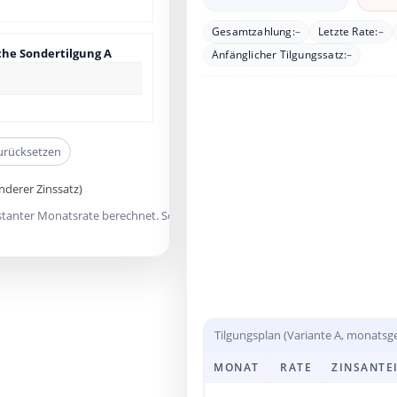
Gesamtzahlung:
–
Letzte Rate:
–
che Sondertilgung A
Anfänglicher Tilgungssatz:
–
urücksetzen
nderer Zinssatz)
nstanter Monatsrate berechnet. Sondertilgungen verkürzen die Laufzeit und 
Tilgungsplan (Variante A, monatsg
MONAT
RATE
ZINSANTE