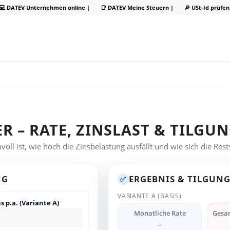
💻 DATEV Unternehmen online |
📑 DATEV Meine Steuern |
🔎 USt-Id prüfen
 – RATE, ZINSLAST & TILGU
oll ist, wie hoch die Zinsbelastung ausfällt und wie sich die Rest
NG
ERGEBNIS & TILGUN
✅
VARIANTE A (BASIS)
ns p.a. (Variante A)
Monatliche Rate
Gesam
–