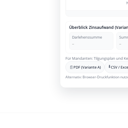
Überblick Zinsaufwand (Varian
Darlehenssumme
Summ
–
–
Für Mandanten: Tilgungsplan und Ken
⬇️
📄
PDF (Variante A)
CSV / Exce
Alternativ: Browser-Druckfunktion nutz