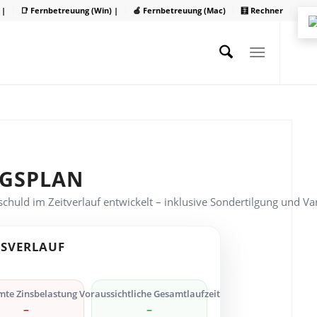
 |
📑 Fernbetreuung (Win) |
🍏 Fernbetreuung (Mac)
🧮 Rechner
NGSPLAN
schuld im Zeitverlauf entwickelt – inklusive Sondertilgung und Va
GSVERLAUF
te Zinsbelastung
Voraussichtliche Gesamtlaufzeit
–
–