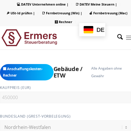
💻 DATEV Unternehmen online |
📑 DATEV Meine Steuern |
🔎 USt-Id prüfen |
📑 Fernbetreuung (Win) |
🍏 Fernbetreuung (Mac)
🧮 Rechner
DE
Gebäude /
Alle Angaben ohne
🏢 Anschaffungskosten-
ETW
Rechner
Gewähr
KAUFPREIS (EUR)
BUNDESLAND (GREST-VORBELEGUNG)