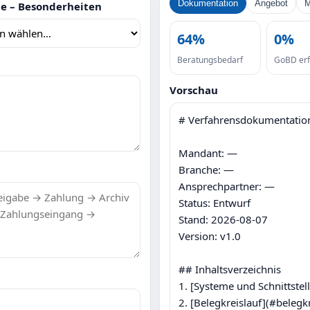
Dokumentation
Angebot
M
e – Besonderheiten
64%
0%
Beratungsbedarf
GoBD erfü
Vorschau
# Verfahrensdokumentation 
Mandant: —

Branche: —

Ansprechpartner: —

Status: Entwurf

Stand: 2026-08-07  

Version: v1.0

## Inhaltsverzeichnis

1. [Systeme und Schnittstel
2. [Belegkreislauf](#belegkr