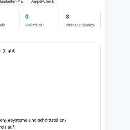
andanten-Mail
Ampel-Check
0
8
llt
Risikofelder
offene Prüfpunkte
(Light)

len](#systeme-und-schnittstellen)

eislauf)
