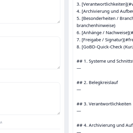
3. [Verantwortlichkeiten](#v
4. [Archivierung und Aufb
5. [Besonderheiten / Bran
branchenhinweise)

6. [Anhänge / Nachweise](
7. [Freigabe / Signatur](#fr
8. [GoBD‑Quick‑Check (Kur
## 1. Systeme und Schnittst
—

## 2. Belegkreislauf

—

## 3. Verantwortlichkeiten

—

u.
## 4. Archivierung und Au
—
