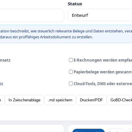
Status
ion beschreibt, wie steuerlich relevante Belege und Daten entstehen, ver
 daraus ein prüffähiges Arbeitsdokument zu erstellen.
insatz
E-Rechnungen werden empfan
Papierbelege werden gescannt
tz
Cloud-Tools, DMS oder externe
n
In Zwischenablage
.md speichern
Drucken/PDF
GoBD‑Check