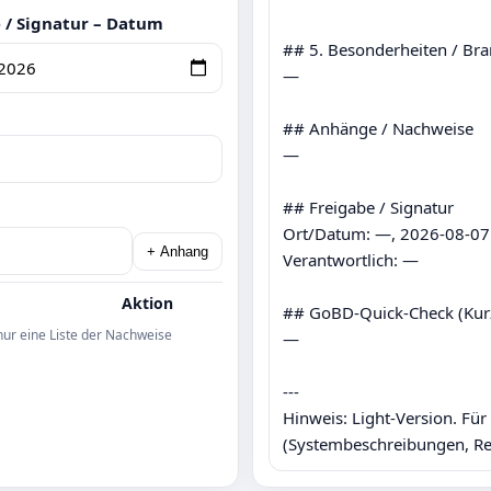
 / Signatur – Datum
## 5. Besonderheiten / Bra
—

## Anhänge / Nachweise

—

## Freigabe / Signatur

Ort/Datum: —, 2026-08-07

+ Anhang
Verantwortlich: —

Aktion
## GoBD‑Quick‑Check (Kurz
nur eine Liste der Nachweise
—

---

Hinweis: Light-Version. Fü
(Systembeschreibungen, Re