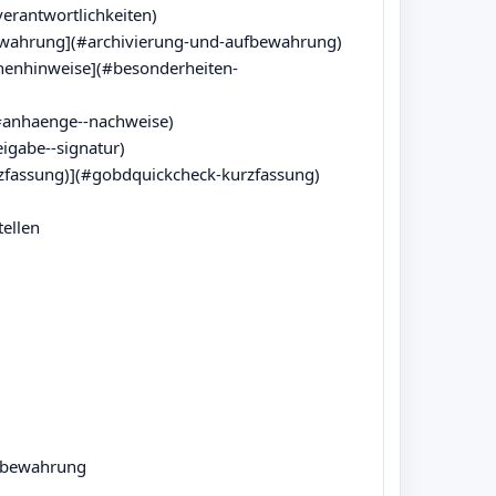
erantwortlichkeiten)

ewahrung](#archivierung-und-aufbewahrung)

chenhinweise](#besonderheiten-
#anhaenge--nachweise)

eigabe--signatur)

zfassung)](#gobdquickcheck-kurzfassung)

ellen

fbewahrung
