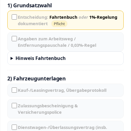
1) Grundsatzwahl
Entscheidung:
Fahrtenbuch
oder
1%-Regelung
dokumentiert
Pflicht
Angaben zum Arbeitsweg /
Entfernungspauschale / 0,03%-Regel
Hinweis Fahrtenbuch
2) Fahrzeugunterlagen
Kauf-/Leasingvertrag, Übergabeprotokoll
Zulassungsbescheinigung &
Versicherungspolice
Dienstwagen-/Überlassungsvertrag (insb.