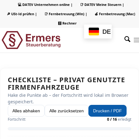
💻 DATEV Unternehmen online |
📑 DATEV Meine Steuern |
🔎 USt-Id prüfen |
📑 Fernbetreuung (Win) |
🍏 Fernbetreuung (Mac)
🧮 Rechner
DE
CHECKLISTE – PRIVAT GENUTZTE
FIRMENFAHRZEUGE
Hake die Punkte ab – der Fortschritt wird lokal im Browser
gespeichert.
Alles abhaken
Alle zurücksetzen
Drucken / PDF
Fortschritt
0 / 16
erledigt